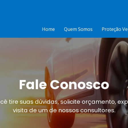
Home
Quem Somos
Proteção Ve
Fale Conosco
 tire suas dúvidas, solicite orçamento, expr
visita de um de nossos consultores.